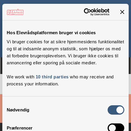
Virring Skole
Hos Elevrådsplatformen bruger vi cookies
Vi bruger cookies for at sikre hjemmesidens funktionalitet
Om
Medlemmer
og til at indsamle anonym statistik, som hjælper os med
at forbedre brugeroplevelsen. Vi bruger ikke cookies til
annoncering eller sporing på sociale medier.
We work with
10 third parties
who may receive and
process your information.
Cookies & privatlivsbetingelser
Samtykkevalg
Nødvendig
Copyright © 2026 –
Danske Skoleelever
Præferencer