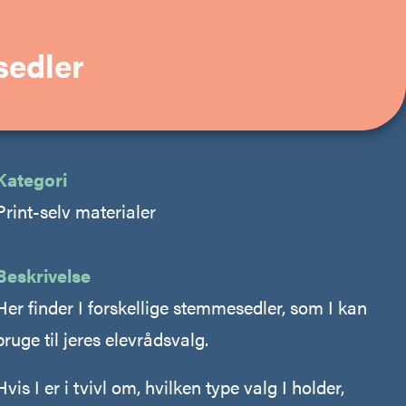
edler
Kategori
Print-selv materialer
Beskrivelse
Her finder I forskellige stemmesedler, som I kan
bruge til jeres elevrådsvalg.
Hvis I er i tvivl om, hvilken type valg I holder,