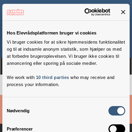
Artium Skole
Hos Elevrådsplatformen bruger vi cookies
Vi bruger cookies for at sikre hjemmesidens funktionalitet
Om
Medlemmer
og til at indsamle anonym statistik, som hjælper os med
at forbedre brugeroplevelsen. Vi bruger ikke cookies til
annoncering eller sporing på sociale medier.
We work with
10 third parties
who may receive and
process your information.
Cookies & privatlivsbetingelser
Samtykkevalg
Nødvendig
Copyright © 2026 –
Danske Skoleelever
Præferencer