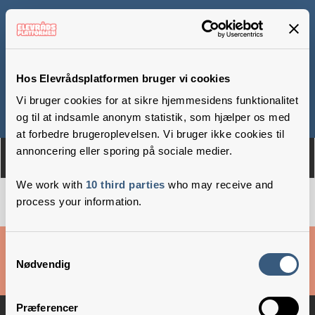
Blicherskolen
Hos Elevrådsplatformen bruger vi cookies
Vi bruger cookies for at sikre hjemmesidens funktionalitet
Om
Medlemmer
og til at indsamle anonym statistik, som hjælper os med
at forbedre brugeroplevelsen. Vi bruger ikke cookies til
annoncering eller sporing på sociale medier.
We work with
10 third parties
who may receive and
process your information.
Cookies & privatlivsbetingelser
Samtykkevalg
Nødvendig
Copyright © 2026 –
Danske Skoleelever
Præferencer