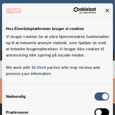
Hvalsø Skole
Hos Elevrådsplatformen bruger vi cookies
Vi bruger cookies for at sikre hjemmesidens funktionalitet
Om
Medlemmer
og til at indsamle anonym statistik, som hjælper os med
at forbedre brugeroplevelsen. Vi bruger ikke cookies til
annoncering eller sporing på sociale medier.
We work with
10 third parties
who may receive and
process your information.
Cookies & privatlivsbetingelser
Samtykkevalg
Nødvendig
Copyright © 2026 –
Danske Skoleelever
Præferencer