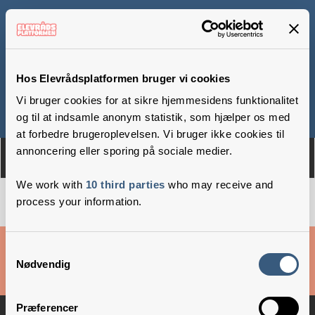
Kolding Friskole
Hos Elevrådsplatformen bruger vi cookies
Vi bruger cookies for at sikre hjemmesidens funktionalitet
Om
Medlemmer
og til at indsamle anonym statistik, som hjælper os med
at forbedre brugeroplevelsen. Vi bruger ikke cookies til
annoncering eller sporing på sociale medier.
We work with
10 third parties
who may receive and
process your information.
Cookies & privatlivsbetingelser
Samtykkevalg
Nødvendig
Copyright © 2026 –
Danske Skoleelever
Præferencer