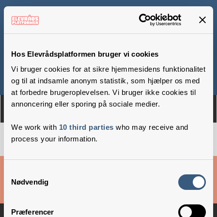
Kvaglundskolen
Hos Elevrådsplatformen bruger vi cookies
Vi bruger cookies for at sikre hjemmesidens funktionalitet
Om
Medlemmer
og til at indsamle anonym statistik, som hjælper os med
at forbedre brugeroplevelsen. Vi bruger ikke cookies til
annoncering eller sporing på sociale medier.
We work with
10 third parties
who may receive and
process your information.
Cookies & privatlivsbetingelser
Samtykkevalg
Nødvendig
Copyright © 2026 –
Danske Skoleelever
Præferencer