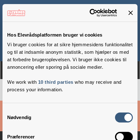
Lyshøjskolen
Hos Elevrådsplatformen bruger vi cookies
Vi bruger cookies for at sikre hjemmesidens funktionalitet
Om
Medlemmer
og til at indsamle anonym statistik, som hjælper os med
at forbedre brugeroplevelsen. Vi bruger ikke cookies til
annoncering eller sporing på sociale medier.
We work with
10 third parties
who may receive and
process your information.
Cookies & privatlivsbetingelser
Samtykkevalg
Nødvendig
Copyright © 2026 –
Danske Skoleelever
Præferencer