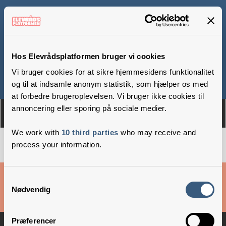
Næsgaard Efterskole
Hos Elevrådsplatformen bruger vi cookies
Vi bruger cookies for at sikre hjemmesidens funktionalitet
Om
Medlemmer
og til at indsamle anonym statistik, som hjælper os med
at forbedre brugeroplevelsen. Vi bruger ikke cookies til
annoncering eller sporing på sociale medier.
We work with
10 third parties
who may receive and
process your information.
Cookies & privatlivsbetingelser
Samtykkevalg
Nødvendig
Copyright © 2026 –
Danske Skoleelever
Præferencer