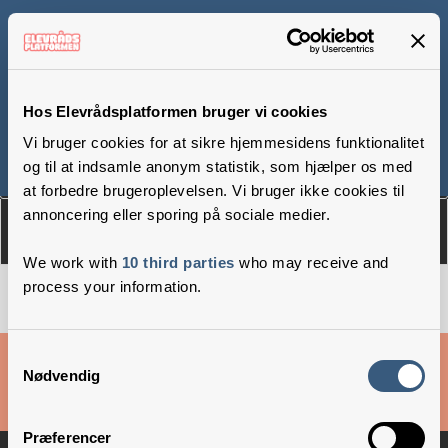
Øhavsskolen, afd.
Uglen
Hos Elevrådsplatformen bruger vi cookies
Vi bruger cookies for at sikre hjemmesidens funktionalitet
og til at indsamle anonym statistik, som hjælper os med
Om
Medlemmer
at forbedre brugeroplevelsen. Vi bruger ikke cookies til
annoncering eller sporing på sociale medier.
We work with
10 third parties
who may receive and
process your information.
Cookies & privatlivsbetingelser
Samtykkevalg
Nødvendig
Copyright © 2026 –
Danske Skoleelever
Præferencer