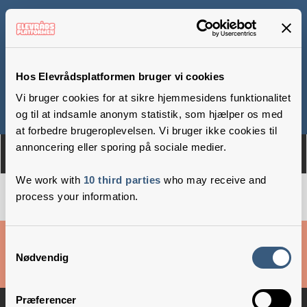
Sofiehøj Friskole
Hos Elevrådsplatformen bruger vi cookies
Vi bruger cookies for at sikre hjemmesidens funktionalitet
Om
Medlemmer
og til at indsamle anonym statistik, som hjælper os med
at forbedre brugeroplevelsen. Vi bruger ikke cookies til
annoncering eller sporing på sociale medier.
We work with
10 third parties
who may receive and
process your information.
Cookies & privatlivsbetingelser
Samtykkevalg
Nødvendig
Copyright © 2026 –
Danske Skoleelever
Præferencer