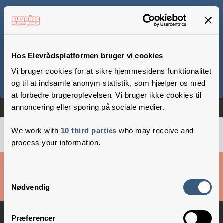
Juelsminde Skole
Hos Elevrådsplatformen bruger vi cookies
Vi bruger cookies for at sikre hjemmesidens funktionalitet
Om
Medlemmer
og til at indsamle anonym statistik, som hjælper os med
at forbedre brugeroplevelsen. Vi bruger ikke cookies til
annoncering eller sporing på sociale medier.
We work with
10 third parties
who may receive and
process your information.
Cookies & privatlivsbetingelser
Samtykkevalg
Nødvendig
Copyright © 2026 –
Danske Skoleelever
Præferencer